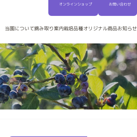
グ
グ
オンラインショップ
お問い合わせ
ル
ル
ー
ー
プ
プ
リ
リ
当園について
摘み取り案内
栽培品種
オリジナル商品
お知らせ
ン
ン
ク
ク