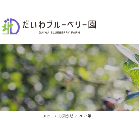
コ
ナ
ン
ビ
テ
ゲ
ン
ー
ツ
シ
へ
ョ
ス
ン
キ
に
ッ
移
プ
動
HOME
お知らせ
2023年