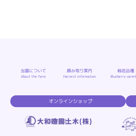
当園について
摘み取り案内
栽培品種
About the farm
Harvest information
Blueberry varie
グ
グ
オンラインショップ
ル
ル
ー
ー
プ
プ
グ
運営会社
リ
リ
ル
ン
ン
ー